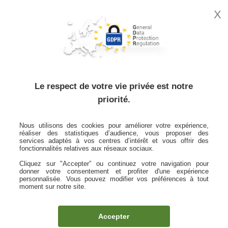
X
MON
ESPACE
CLIENT
Accueil
Vous informer
Effectif infirmier d’ici 2050 : défis et solutions
Le respect de votre vie privée est notre
priorité.
article
Nous utilisons des cookies pour améliorer votre expérience,
réaliser des statistiques d’audience, vous proposer des
services adaptés à vos centres d’intérêt et vous offrir des
fonctionnalités relatives aux réseaux sociaux.
Effectif infirmier d’ici 2050 : défis et
Cliquez sur "Accepter” ou continuez votre navigation pour
solutions
donner votre consentement et profiter d'une expérience
personnalisée. Vous pouvez modifier vos préférences à tout
moment sur notre site.
Publié le 20 mars 2025
Accepter