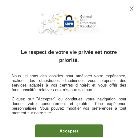
X
MON
ESPACE
CLIENT
Le respect de votre vie privée est notre
priorité.
Protéger votre santé et
Nous utilisons des cookies pour améliorer votre expérience,
vos biens privés
réaliser des statistiques d’audience, vous proposer des
services adaptés à vos centres d’intérêt et vous offrir des
fonctionnalités relatives aux réseaux sociaux.
Accueil
Notre offre
Votre santé et vos biens privés
Cliquez sur "Accepter” ou continuez votre navigation pour
donner votre consentement et profiter d'une expérience
Parcourir nos offres
personnalisée. Vous pouvez modifier vos préférences à tout
moment sur notre site.
Accepter