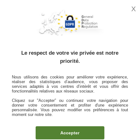
X
MON
ESPACE
CLIENT
Accueil
Mentions légales
La protection de vos données personnelles
Le respect de votre vie privée est notre
priorité.
La protection de vos données
Nous utilisons des cookies pour améliorer votre expérience,
personnelles
réaliser des statistiques d’audience, vous proposer des
services adaptés à vos centres d’intérêt et vous offrir des
fonctionnalités relatives aux réseaux sociaux.
Information sur le traitement de vos données
personnelles La Médicale - L’Equité
Cliquez sur "Accepter” ou continuez votre navigation pour
donner votre consentement et profiter d'une expérience
personnalisée. Vous pouvez modifier vos préférences à tout
Information sur le traitement de vos données
moment sur notre site.
personnelles La Médicale - Generali Vie - Prévoyance
Santé Retraite
Accepter