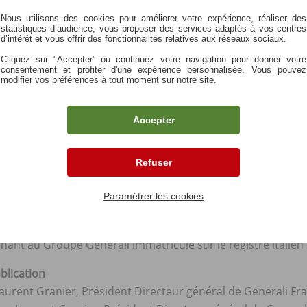
Nous utilisons des cookies pour améliorer votre expérience, réaliser des
e au capital de 341 059 488 euros, Entreprise régie par 
statistiques d’audience, vous proposer des services adaptés à vos centres
d’intérêt et vous offrir des fonctionnalités relatives aux réseaux sociaux.
 Taitbout - 75009 Paris - N° d'identifiant unique ADEME F
Cliquez sur "Accepter” ou continuez votre navigation pour donner votre
 le registre italien des groupes d'assurances sous le numér
consentement et profiter d'une expérience personnalisée. Vous pouvez
modifier vos préférences à tout moment sur notre site.
e au capital de 94 630 300 euros, 552 062 663 RCS Pari
Accepter
on unique ADEME FR232327_01NBYI. Siège social : 89 rue T
riculé sur le registre italien des groupes d'assurances so
 QUALITE, dûment habilités à effet des présentes.
Refuser
te
Paramétrer les cookies
e au capital de 213 541 820 euros Fonds de Retraite P
0 265 418 RCS Paris Siège social : 89 rue Taitbout - 75009
nant au Groupe Generali immatriculé sur le registre itali
blication
-Laurent Granier, Président Directeur général de Generali Fr