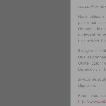
Les cookies de 
Nous utilisons
performances de
éléments de not
ou les rubrique
un site Web. Pa
Il s’agit des coo
Quelles données
Utilité : Établi
Durée de vie : 
Si vous ne sou
cliquer
ici
.
Pour plus d’
http://www.cnil