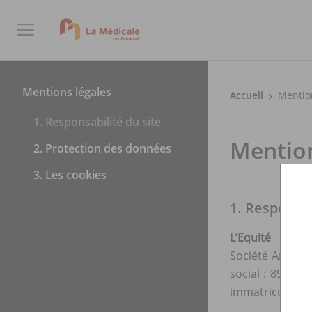
Mentions légales
Accueil
Mentio
1. Responsabilité du site
Mention
2. Protection des données
3. Les cookies
1. Responsab
L’Equité
Société Anonyme
social : 89 ru
immatriculé sur