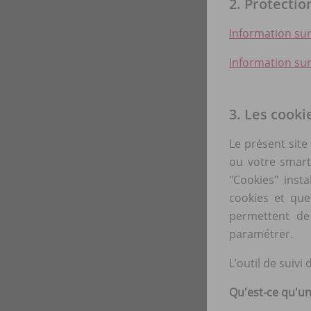
2. Protecti
Information sur
Information sur
3. Les cooki
Le présent site
ou votre smartp
"Cookies" inst
cookies et que
permettent de
paramétrer.
L’outil de suivi
Qu'est-ce qu'un