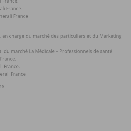
i France.
ali France.
nerali France
, en charge du marché des particuliers et du Marketing
l du marché La Médicale – Professionnels de santé
 France.
i France.
erali France
ne