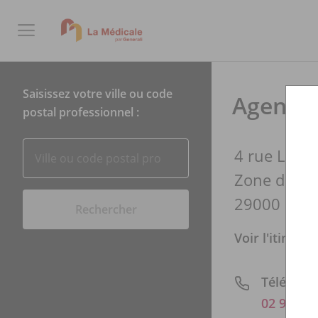
Saisissez votre ville ou code
Agence 
postal professionnel :
4 rue Leur
Zone de Ker
29000 QUI
Rechercher
Voir l'itinérai
Téléphon
02 98 55 