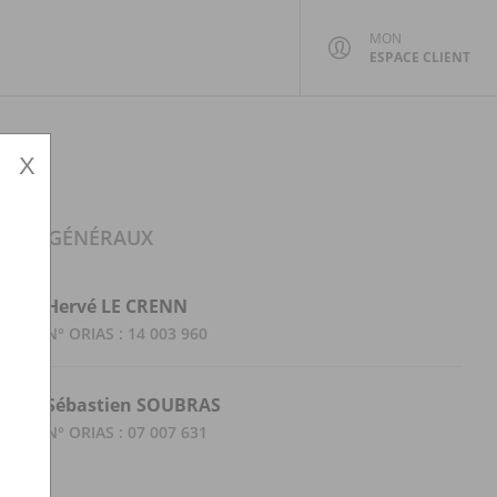
MON
ESPACE CLIENT
X
ENTS GÉNÉRAUX
Hervé
LE CRENN
N° ORIAS : 14 003 960
Sébastien
SOUBRAS
N° ORIAS : 07 007 631