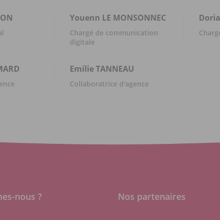
DON
Youenn
LE MONSONNEC
Dori
al
Chargé de communication
Chargé
digitale
MARD
Emilie
TANNEAU
ence
Collaboratrice d'agence
es-nous ?
Nos partenaires