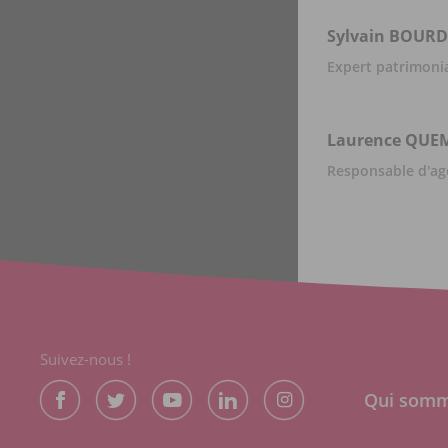
Sylvain
BOUR
Expert patrimoni
Laurence
QUE
Responsable d'ag
Suivez-nous !
Qui somm