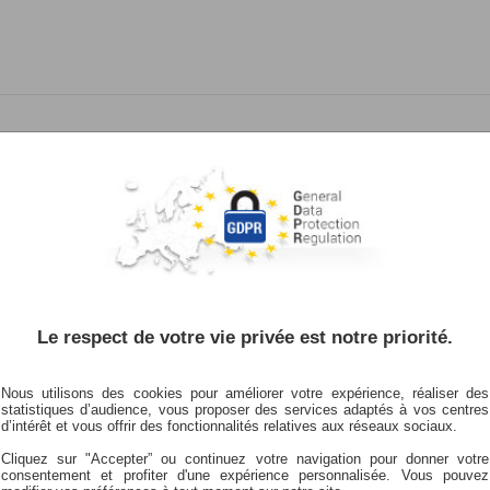
La Médicale Quimper
AG
éou
lic
MPER
Le respect de votre vie privée est notre priorité.
re
Nous utilisons des cookies pour améliorer votre expérience, réaliser des
statistiques d’audience, vous proposer des services adaptés à vos centres
d’intérêt et vous offrir des fonctionnalités relatives aux réseaux sociaux.
e
Nous écrire
Cliquez sur "Accepter” ou continuez votre navigation pour donner votre
37 37
Contacter l'agence
consentement et profiter d'une expérience personnalisée. Vous pouvez