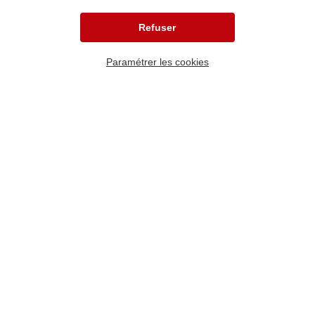
Refuser
Paramétrer les cookies
Patientèle
Une douleur chronique affecte le comportement et le
bien-être du patient. Indépendamment de sa cause
(maladie, déficience, infection, opération ou encore
accident), elle nécessite une prise en charge. Le choix
du traitement dépend en partie du type de douleur.