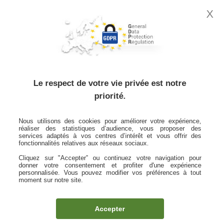
X
MON
ESPACE
CLIENT
Accueil
Vous informer
Les différents types de douleur et les prises en charge
Le respect de votre vie privée est notre
associées
priorité.
article
Nous utilisons des cookies pour améliorer votre expérience,
réaliser des statistiques d’audience, vous proposer des
services adaptés à vos centres d’intérêt et vous offrir des
fonctionnalités relatives aux réseaux sociaux.
Les différents types de douleur et
Cliquez sur "Accepter” ou continuez votre navigation pour
donner votre consentement et profiter d'une expérience
les prises en charge associées
personnalisée. Vous pouvez modifier vos préférences à tout
moment sur notre site.
Publié le 14 octobre 2020
Accepter