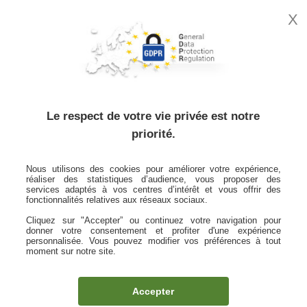
X
MON
ESPACE
CLIENT
Accueil
Notre offre
Vos revenus
Médiprat
Le respect de votre vie privée est notre
priorité.
Médiprat La Médicale
Nous utilisons des cookies pour améliorer votre expérience,
Préservez votre niveau de vie et l’avenir de vos
réaliser des statistiques d’audience, vous proposer des
proches.
services adaptés à vos centres d’intérêt et vous offrir des
fonctionnalités relatives aux réseaux sociaux.
Cliquez sur "Accepter” ou continuez votre navigation pour
donner votre consentement et profiter d'une expérience
Vous exercez en libéral dans le médical ou le
personnalisée. Vous pouvez modifier vos préférences à tout
paramédical : le contrat Médiprat La Médicale est
moment sur notre site.
conçu pour vous. Grâce à la modularité
exceptionnelle de ses garanties, il vous permet de
Accepter