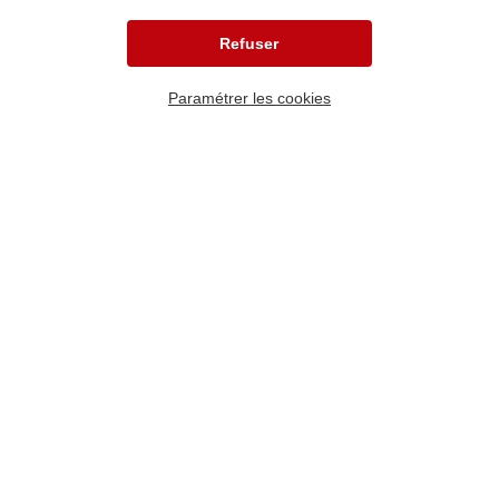
mettre en place un dispositif de prévoyance
personnalisé pour préserver votre niveau de vie et
Refuser
protéger vos proches, en cas d’accident ou de
maladie.
Paramétrer les cookies
Un contrat modulable pour
une protection adaptée à
vos besoins